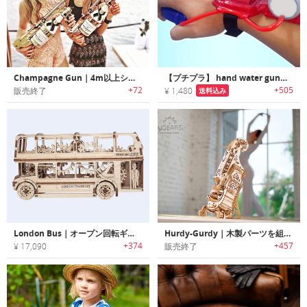
Champagne Gun｜4m以上シャンパンをスプレー可能なパーティウェポン「シャンパンガン」
【プチプラ】 hand water gun｜手首にはめて使用するハンドウォーターガン
+72
+505
販売終了
¥ 1,480
送料込み
London Bus｜オープン回転ギアメカニズムを搭載した木製2階建てバス3Dパズルセット
Hurdy-Gurdy｜木製パーツを組立て演奏も楽しめるメカニカル楽器「ハーディーガーディ」
+374
+457
¥ 17,090
販売終了