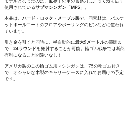
モデルとなったのは、世界中の軍の警察力によって最も広く
使用されている
サブマシンガン「MP5」
。
本品は、
ハード・ロック・メープル製
で、同素材は、バスケ
ットボールコートのフロアやボーリングのピンなどに使われ
ています。
引き金を引くと同時に、半自動的に
最大9メートル
の範囲ま
で、
24ラウンド
を発射することが可能。輪ゴム戦争では断然
有利になること間違いなし！
アメリカ製のこの輪ゴム用マシンガンは、75の輪ゴム付き
で、オシャレな木製のキャリーケースに入れてお届けの予定
です。