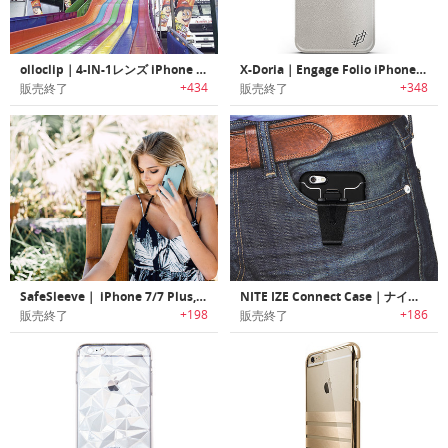
olloclip｜4-IN-1レンズ iPhone 6/6 Plus オロクリップ
X-Doria｜Engage Folio iPhone 6/6 Plus用ケース
+434
+348
販売終了
販売終了
SafeSleeve｜ iPhone 7/7 Plus, 6/6 Plus用抗放射線ケース
NITE IZE Connect Case｜ナイトアイズ iPhone 6/6 Plus用コネクトケース
+198
+186
販売終了
販売終了