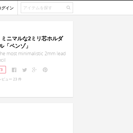
ログイン
O｜ミニマルな2ミリ芯ホルダ
ル「ペンゾ」
he most minimalistic 2mm lead
cil
73
レビュー
23
件