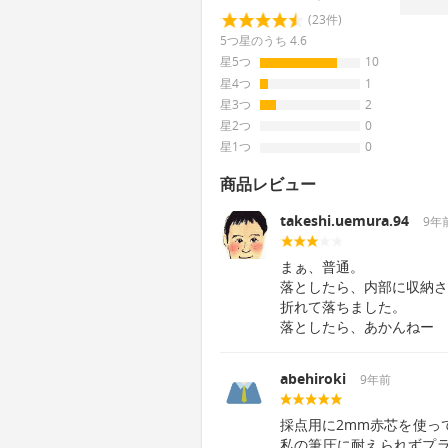
(23件)
5つ星のうち 4.6
星5つ
10
星4つ
1
星3つ
2
星2つ
0
星1つ
0
商品レビュー
takeshi.uemura.94
9年
まぁ、普通。
落としたら、内部に収納さ
折れて落ちました。
落としたら、あかんねー
abehiroki
9年前
採点用に2mm赤芯を使っ
私の筆圧に耐えられずプ