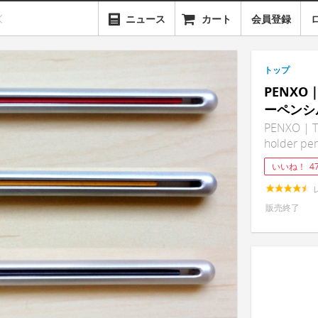
ニュース
カート
会員登録
トップ
PENX
ーペンシ
PENXO | T
holder pen
いいね！
4
販売終了