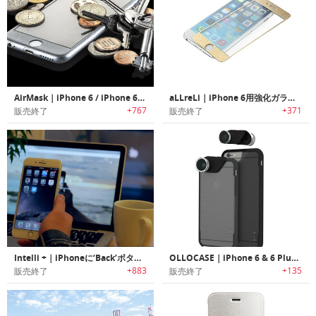
AirMask｜iPhone 6 / iPhone 6+用エアマスク
aLLreLi｜iPhone 6用強化ガラススクリーンプロテクター「オールリライ」
+767
+371
販売終了
販売終了
Intelli +｜iPhoneに‘Back’ボタンを追加するスマートスクリーンプロテクター「インテリ」
OLLOCASE｜iPhone 6 & 6 Plus用ケース「オロケース」
+883
+135
販売終了
販売終了