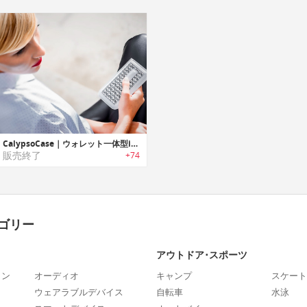
CalypsoCase｜ウォレット一体型iPhone 6/6S用「カリプソケース」
販売終了
+74
ゴリー
アウトドア･スポーツ
ォン
オーディオ
キャンプ
スケート
ウェアラブルデバイス
自転車
水泳