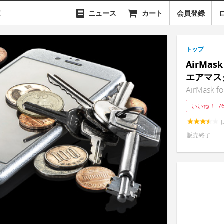
ニュース
カート
会員登録
トップ
AirMask
エアマス
AirMask fo
いいね！
7
販売終了