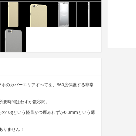
スマホのカバーエリアすべてを、360度保護する非常
所要時間はわずか数秒間。
ったの10gという軽量かつ厚みわずか0.3mmという薄
ありません！