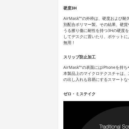
硬度3H
AirMask™の外枠は、硬度およ
別配合ポリマー製。その結果、硬貨
うる擦り傷に耐性を持つ3Hの硬度を持
してデスクに置いたり、ポケットに
無用！
スリップ防止加工
AirMask™の表面にはiPhon
本製品上のマイクロテクスチャは、
の出し入れも容易にするスマートな
ゼロ・ミステイク