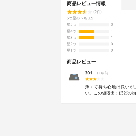
商品レビュー情報
(2件)
5つ星のうち 3.5
星5つ
0
星4つ
1
星3つ
1
星2つ
0
星1つ
0
商品レビュー
301
11年前
薄くて持ち心地は良いが
い。この値段出すほどの物