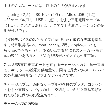
上述の7つのポートには、以下のものが含まれます：
Lightning（2点）、30-ピン（2点）、 Micro USB（1点）、
USBケーブル用ミニUSB（1点）、および車用電源ケーブル
（1点）。これさえあれば、どこででも充電ステーションの使
用が可能です。
（接続デバイスの数とタイプに基づいた）最適な充電を提供
する特許取得済みのSmartSpeedを採用。AppleのOSでも、
Androidでもあろうと、あるいは実質的に他のメーカー/モデ
ルの製品であろうと、どんなUSBデバイスでも使用可能。
7つのUSB専用充電ポートを有するチャージハブは、単一電源
で、48ワットの総電力供給量で、同時に最大7つのUSBデバイ
スの充電が可能なパワフルなデバイスです。
チャージハブは、過剰なケーブルや多数のプラグ、コンセン
トおよび電源タップを排除し、空間をスッキリと整理整頓さ
れた状態に保つのに役立ちます。
チャージハブの内容物