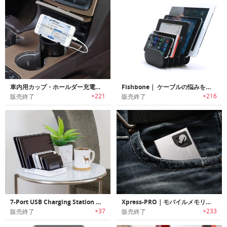
車内用カップ・ホールダー充電ステーション
Fishbone｜ ケーブルの悩みをスッキリ解消する充電ステーション「フィッシュボーン」
+221
+216
販売終了
販売終了
7-Port USB Charging Station Dock｜7つのポートで複数デバイスを同時に充電
Xpress-PRO｜モバイルメモリー/充電ステーション「エクスプレスプロ」
+37
+233
販売終了
販売終了