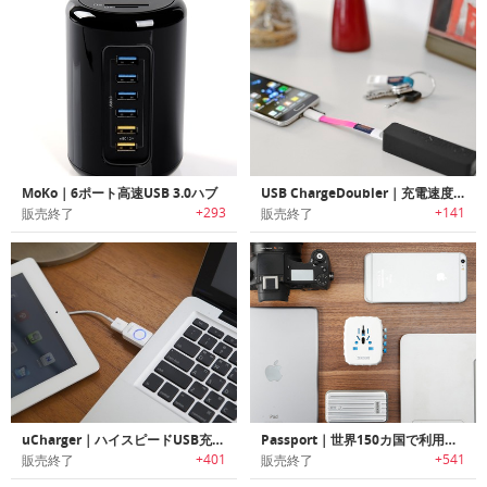
MoKo｜6ポート高速USB 3.0ハブ
USB ChargeDoubler｜充電速度を2倍にする充電ケーブル「USBチャージダブラー」
+293
+141
販売終了
販売終了
uCharger｜ハイスピードUSB充電アダプター
Passport｜世界150カ国で利用可能な4つのUSBアダプター搭載ユニバーサルトラベルアダプター「パスポート」
+401
+541
販売終了
販売終了