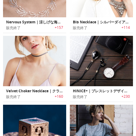
Nervous System｜涼しげな海藻をモチーフにしたアクセサリーシリーズ「アルジーコレクション」
Bib Necklace｜シルバーダイアモンドビブネックレス
+157
+114
販売終了
販売終了
Velvet Choker Necklace｜クラシックなベルベットチョーカーネックレス
HiNICE+｜ブレスレットデザインHi-FiサウンドBluetoothイヤホン「ハイナイス+」
+160
+230
販売終了
販売終了