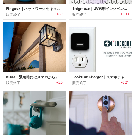
Fingbox｜ネットワークセキュリティー/Wi-Fiトラブルシューティングデバイス「フィンボックス」
Enigmaze｜UV透明インクペン付きログインパスワード管理用ノート「エニグメイズ」
+169
+193
販売終了
販売終了
Kuna｜緊急時にはスマホからアクションを行えるスマートホームセキュリティー野外ライト「クナ」
LookOut Charger｜スマホチャージャーに内蔵された検出されにくいセキュリティーカメラ「ルックアウト」
+20
+521
販売終了
販売終了