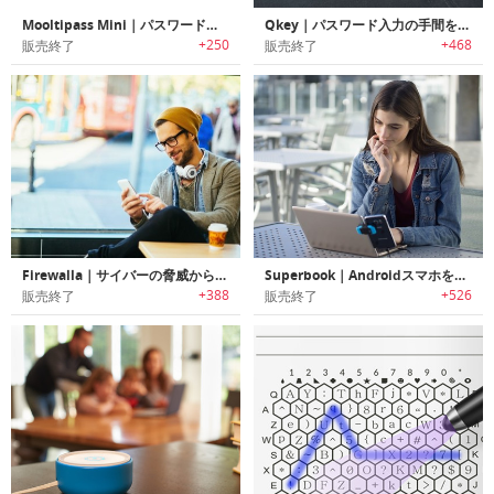
Mooltipass Mini｜パスワードを安全に保存/管理するパスワードキーパー「ムールティパスミニ」
Qkey｜パスワード入力の手間を省くスマートセキュリティー「キューキー」
+250
+468
販売終了
販売終了
Firewalla｜サイバーの脅威から家族を守るサイバーセキュリティデバイス「ファイアーウォーラ」
Superbook｜AndroidスマホをノートPCに変えるドッキングデバイス「スーパーブック」
+388
+526
販売終了
販売終了