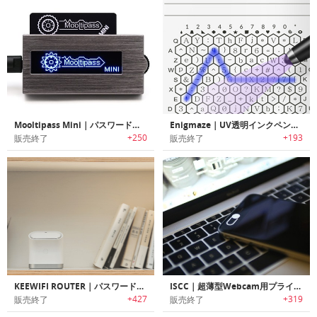
Mooltipass Mini｜パスワードを安全に保存/管理するパスワードキーパー「ムールティパスミニ」
Enigmaze｜UV透明インクペン付きログインパスワード管理用ノート「エニグメイズ」
+250
+193
販売終了
販売終了
KEEWIFI ROUTER｜パスワード入力不要のパワフルWi-Fiルーター
ISCC｜超薄型Webcam用プライバシーカバー「インテリジェントセキュリティカメラカバー」
+427
+319
販売終了
販売終了