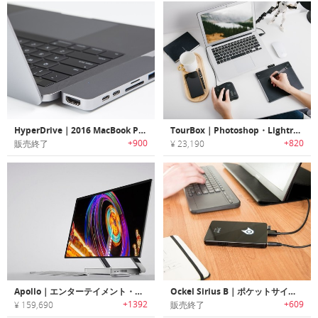
HyperDrive｜2016 MacBook Pro用ハイスピードアダプター「ハイパードライブ」
TourBox｜Photoshop・Lightroom作業に最適な画像処理ソフトウェア用クリエイティブコントローラー「ツアーボックス」
+900
+820
販売終了
¥ 23,190
Apollo｜エンターテイメント・デザインに最適な４Kタッチスクリーンコンピューター「アポロ」
Ockel Sirius B｜ポケットサイズWindows 10搭載PC「シリウスB」
+1392
+609
¥ 159,690
販売終了