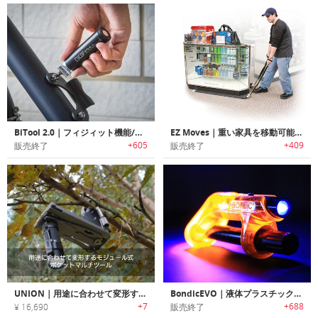
BiTool 2.0｜フィジィット機能/フラッシュライト付きキーホルダーサイズマルチツール「バイツール2.0」
EZ Moves｜重い家具を移動可能にするスライド移動システム「イージームーブ」
+605
+409
販売終了
販売終了
UNION｜用途に合わせて変形するモジュール式ポケットマルチツール「ユニオン」
BondicEVO｜液体プラスチック溶接剤「ボンディックエボ」
+7
+688
¥ 16,690
販売終了