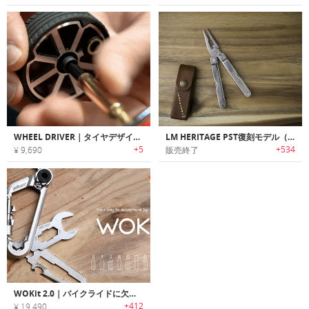
WHEEL DRIVER｜タイヤデザインの手のひらサイズラチェットEDCツール「ホイールドライバー」
LM HERITAGE PST復刻モデル（ポケット・サバイバル・ツール）
+5
+534
¥ 9,690
販売終了
WOKit 2.0｜バイクライドに欠かせないカラビナデザインユニバーサルマルチツール「ウォキット2.0」
+412
¥ 19,490