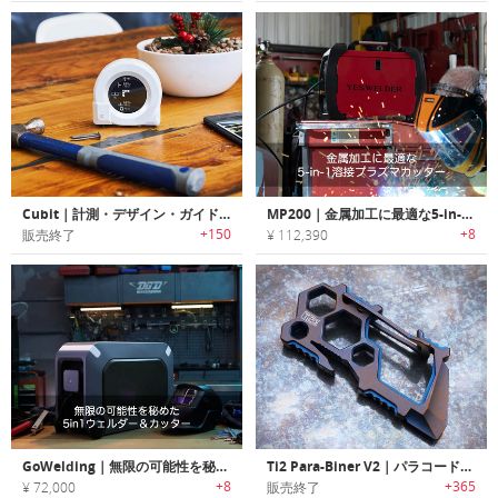
Cubit｜計測・デザイン・ガイドが可能なスマートDIYツール。「キュービット」
MP200｜金属加工に最適な5-in-1溶接プラズマカッター
+150
+8
販売終了
¥ 112,390
GoWelding｜無限の可能性を秘めた5in1ウェルダー＆カッター「ゴーウェルディング」
Ti2 Para-Biner V2｜パラコードに取付て利用可能な日常使用/キャンピングなどで大活躍するカラビナ型EDCマルチツール「Ti2パラビナーV2」
+8
+365
¥ 72,000
販売終了