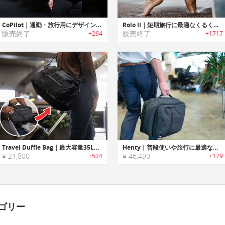
CoPilot｜通勤・旅行用にデザインされた2ウェイバッグ「コーパイロット」
Rolo II｜短期旅行に最適なくるくる巻いて荷造り簡単！ロール式旅行用バッグ「ローロⅡ」
販売終了
販売終了
+264
+1717
Travel Duffle Bag｜最大容量35Lの折りたためて片手で持てる旅行に欠かせないダッフルバッグ
Henty｜普段使いや旅行に最適なトラベルブリーフバッグ「ヘンティー」
¥ 21,800
¥ 46,490
+524
+179
ゴリー