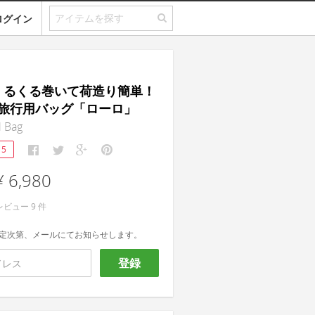
ログイン
 ｜くるくる巻いて荷造り簡単！
旅行用バッグ「ローロ」
l Bag
15
¥ 6,980
レビュー
9
件
定次第、メールにてお知らせします。
登録