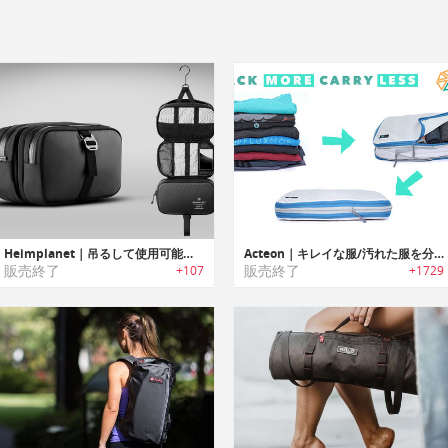
Heimplanet｜吊るして使用可能な洗面シャワー用品用ポーチ
Acteon｜キレイな服/汚れた服を分けて収納可能な旅行用圧縮パッキングキューブシステム「アクテオン」
販売終了
販売終了
+107
+1729