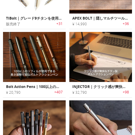
TiBolt｜グレード9チタンを使用したボルトアクションペンシル「タイボルト」
APEX BOLT｜隠しマルチツール搭載タクティカルペン「エーペックスボルト」
+31
+36
販売終了
¥ 14,990
Bolt Action Pens｜100以上のリフィルが使用できる長さ調整可能なボルトアクションペン
INJECTOR｜クリック感が爽快なチタン製ボルトアクションペン「インジェクター」
+407
+98
¥ 20,790
¥ 32,790