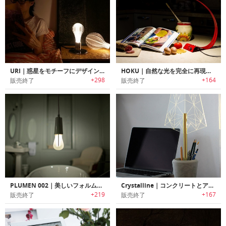
URI｜惑星をモチーフにデザインされた幻想的なLEDランプ「ユーリ」
HOKU｜自然な光を完全に再現する環境にも優しいLEDテーブルランプ
+298
+164
販売終了
販売終了
PLUMEN 002｜美しいフォルムのデザイナーズ省エネ電球「プルーメン002」
Crystalline｜コンクリートとアクリルを使用した印象的デザインのLEDデスクランプ
+219
+167
販売終了
販売終了