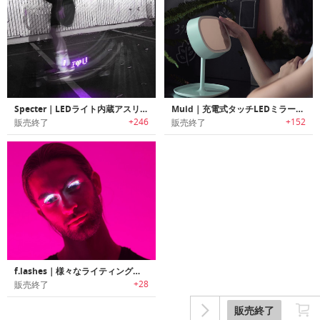
Specter｜LEDライト内蔵アスリートバンド「スペクター」
Muid｜充電式タッチLEDミラーランプ「ムイド」
+246
+152
販売終了
販売終了
f.lashes｜様々なライティングが楽しめるLEDライト搭載つけまつげ「フラッシュ」
+28
販売終了
販売終了