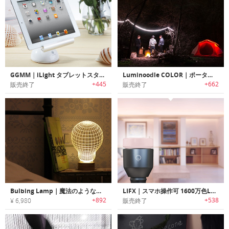
GGMM｜iLight タブレットスタンド&12-LEDランプ
Luminoodle COLOR｜ポータブルLEDライトロープ「ルミヌードル・カラー」
+445
+662
販売終了
販売終了
Bulbing Lamp｜魔法のようなランプデザイン
LIFX｜スマホ操作可 1600万色LED電球「ライフィクス」
+892
+538
¥ 6,980
販売終了