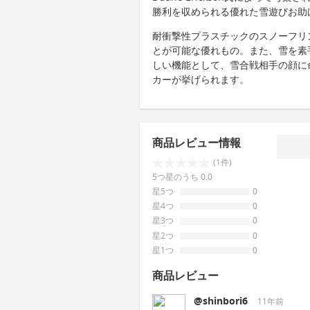
勝利を収められる優れた雪遊びお助
耐衝撃性プラスチックのスノーフリ
とが可能な優れもの。また、雪を素
しい機能として、雪合戦相手の顔に
カーが挙げられます。
商品レビュー情報
(1件)
5つ星のうち 0.0
星5つ
0
星4つ
0
星3つ
0
星2つ
0
星1つ
0
商品レビュー
@shinbori6
11年前