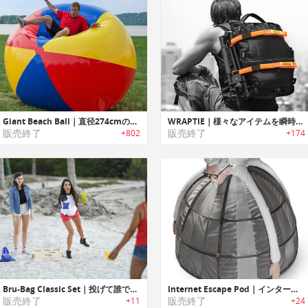
Giant Beach Ball｜直径274cmのジャイアントビーチボール
WRAPTIE｜様々なアイテムを瞬時に取り付け可能なスマートタイダウンストラップ「ラップタイ」
販売終了
販売終了
+802
+174
Bru-Bag Classic Set｜投げて誰でも簡単に楽しめるヤードゲームボード「ブルーバッグ」
Internet Escape Pod｜インターネットの闇からあなたを守るカーネルおじさんのエスケープポッド
販売終了
販売終了
+11
+24