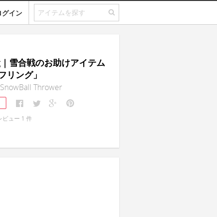
ログイン
ing｜雪合戦のお助けアイテム
フリング」
 SnowBall Thrower
1
レビュー
1
件