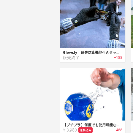
Glove.ly｜紛失防止機能付きタッチスクリーングローブ
販売終了
+188
【プチプラ】何度でも使用可能なウォーターウェポン
¥ 3,980
+488
送料込み