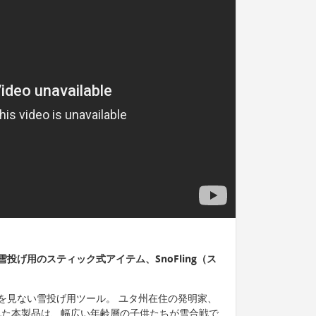
投げ用のスティック式アイテム、SnoFling（ス
を見ない雪投げ用ツール。 ユタ州在住の発明家、
考案された本製品は、幅広い年齢層の子供たちが雪合戦で