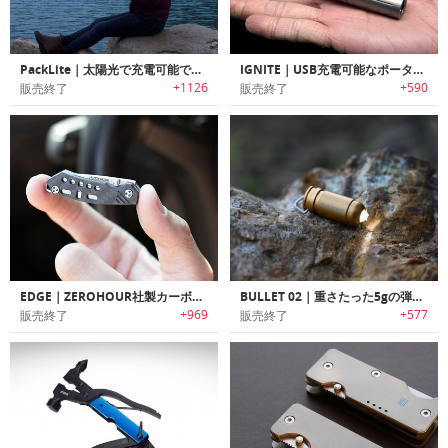
PackLite｜太陽光で充電可能で空気で膨らむソーラーパネル搭載LEDランタン「PackLite」シリーズ
IGNITE｜USB充電可能なポータブル高輝度LEDフラッシュライト「イグナイト」
+1126
+590
販売終了
販売終了
EDGE｜ZEROHOUR社製カーボンファイバーEDCポケットナイフ「エッジ」
BULLET 02｜重さたった5gの弾丸デザインフラッシュライト「ブレット02」
+969
+577
販売終了
販売終了