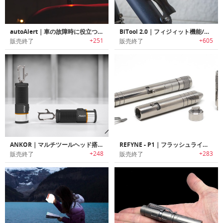
autoAlert｜車の故障時に役立つエマージェンシーライト搭載LEDフラッシュライト「オートアラート」
BiTool 2.0｜フィジィット機能/フラッシュライト付きキーホルダーサイズマルチツール「バイツール2.0」
+251
+605
販売終了
販売終了
ANKOR｜マルチツールヘッド搭載多機能フラッシュライト「アンカー」
REFYNE - P1｜フラッシュライト付きモジュール式チタンペン「リファインピーワン」
+248
+283
販売終了
販売終了