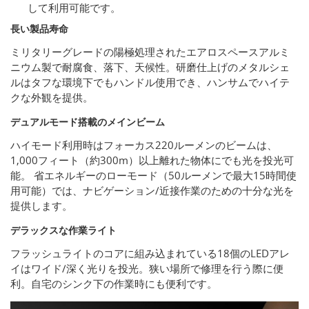
して利用可能です。
長い製品寿命
ミリタリーグレードの陽極処理されたエアロスペースアルミ
ニウム製で耐腐食、落下、天候性。研磨仕上げのメタルシェ
ルはタフな環境下でもハンドル使用でき、ハンサムでハイテ
クな外観を提供。
デュアルモード搭載のメインビーム
ハイモード利用時はフォーカス220ルーメンのビームは、
1,000フィート（約300m）以上離れた物体にでも光を投光可
能。 省エネルギーのローモード（50ルーメンで最大15時間使
用可能）では、ナビゲーション/近接作業のための十分な光を
提供します。
デラックスな作業ライト
フラッシュライトのコアに組み込まれている18個のLEDアレ
イはワイド/深く光りを投光。狭い場所で修理を行う際に便
利。自宅のシンク下の作業時にも便利です。