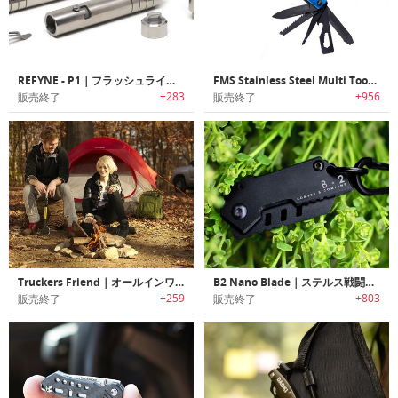
REFYNE - P1｜フラッシュライト付きモジュール式チタンペン「リファインピーワン」
FMS Stainless Steel Multi Tool｜緊急時やサバイバルに最適なステンレス製マルチツール
+283
+956
販売終了
販売終了
Truckers Friend｜オールインワン多目的サバイバルツール「トラッカーズフレンド」
B2 Nano Blade｜ステルス戦闘機にインスパイアされた超小型・軽量タクティカルポケットナイフ「B2ナノブレード」
+259
+803
販売終了
販売終了