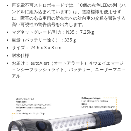
再充電不可ストロボモードでは、10個の赤色LEDの列（ハ
ンドルに組み込まれています）は、道路標識を使用せず
に、障害のある車両の所在地への対向車の交通を警告する
高い可視性の警告信号を出力します。
マグネットグレード/引力：N35； 7.25kg
重量（バッテリー除く）：335 g
サイズ： 24.6 x 3 x 3 cm
耐水仕様
お届け： autoAlert（オートアラート）４ウェイエマージ
ェンシーフラッシュライト、バッテリー、ユーザーマニュ
アル