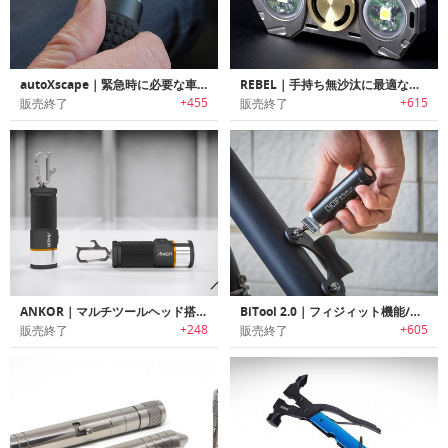
autoXscape｜緊急時に必要な車内脱出ツール搭載フラッシュライト「オートエスケープ」
REBEL｜手持ち無沙汰に最適なハンドスピナー搭載フラッシュライト「レベル」
+455
+615
販売終了
販売終了
ANKOR｜マルチツールヘッド搭載多機能フラッシュライト「アンカー」
BiTool 2.0｜フィジィット機能/フラッシュライト付きキーホルダーサイズマルチツール「バイツール2.0」
+248
+605
販売終了
販売終了