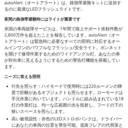
autoAlert（オートアラート）は、路側帯避難キットに追加す
るのに最適なLEDフラッシュライトです。
夜間の路側帯避難時にはライトが重要です
米国の車両故障サービスは、1年間で路上サポート依頼件数が
2,800万件を超えたことを報告しています。autoAlert（オー
トアラート）は緊急時に必要なすべての照明に対応するオー
ルインワンのパワフルなフラッシュ/安全ライト。ボンネット
を開けて修理作業するためのワイドアングル灯、あなたの車
が対向車に見えるようにするための警告灯機能を搭載してい
ます。
ニーズに答える照明
行先を照らす：ハイモードで使用時には220ルーメンの輝
度で距離があるオブジェクトも照らせます。ローモードは
手元作業に向いています。ハンドルに組み込まれている18
灯の作業灯は、均一な広範囲の光を投射し、フードの下の
狭いスペースを照らします。
高い被視認性：赤色のLEDストロボバンクは、ドライバー
にあなたの車両の位置を警告可能。道路フレアの代替策と