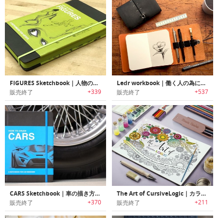
FIGURES Sketchbook｜人物の描き方が学習可能なハウツースケッチブック「フィギュアスケッチブック」
Ledr workbook｜働く人の為にデザインされたレザーカバーノートブック「レダーワークブック」
+339
+537
販売終了
販売終了
CARS Sketchbook｜車の描き方を学習可能なハウツースケッチブック「カーズスケッチブック」
The Art of CursiveLogic｜カラーリングしながら筆記体をリラックスしながら学べるカラーリングブック
+370
+211
販売終了
販売終了