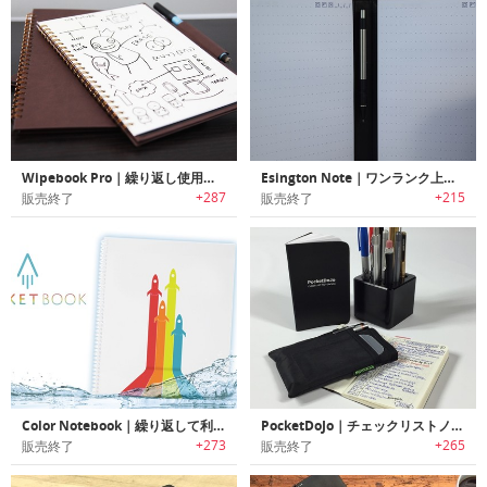
Wipebook Pro｜繰り返し使用可能なホワイトボードノート「ワイプブックプロ」
Esington Note｜ワンランク上を行く革新的なスパイラルノート「エシントンノート」
+287
+215
販売終了
販売終了
Color Notebook｜繰り返して利用可能なキッズ向けお絵かきノート「カラーノートブック」
PocketDoJo｜チェックリストノートブック「ポケットドージョー」
+273
+265
販売終了
販売終了