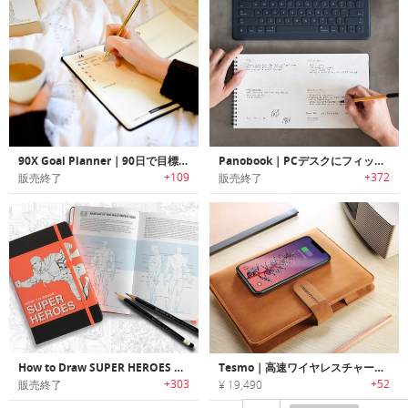
90X Goal Planner｜90日で目標達成する手帳「90Xゴールプランナー」
Panobook｜PCデスクにフィットするようにデザインされたパノラマデザインノートブック「パノブック」
+109
+372
販売終了
販売終了
How to Draw SUPER HEROES Sketchbook｜スーパーヒーローの描き方を学習可能なハウツースケッチブック「
Tesmo｜高速ワイヤレスチャージ機能搭載オールインワンプランナー「テスモ」
+303
+52
販売終了
¥ 19,490