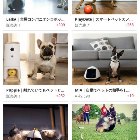
Laïka｜犬用コンパニオンロボット「ライカ」
PlayDate｜スマートペットカメラボール「プレイデート」
+309
+268
販売終了
販売終了
Pupple｜離れていてもペットと遊べるスマートペットガジェット「パップル」
MIA｜自動でペットの相手をしてくれるペットフレンドリーロボット「ミア」
+252
+19
販売終了
¥ 49,590