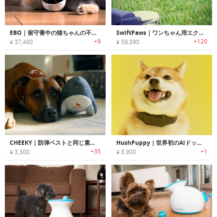
EBO｜留守番中の猫ちゃんの不安・運動不足を解消するスマートキャットコンパニオンロボット「イーボ」
SwiftPaws｜ワンちゃん用エクササイズゲームトイ「スイフトパウ」
+9
+120
¥ 37,490
¥ 59,890
CHEEKY｜防弾ベストと同じ素材を採用した超丈夫なペットトイ
HushPuppy｜世界初のAIドッグトレーニングデバイス
+35
+1
¥ 3,300
¥ 8,900