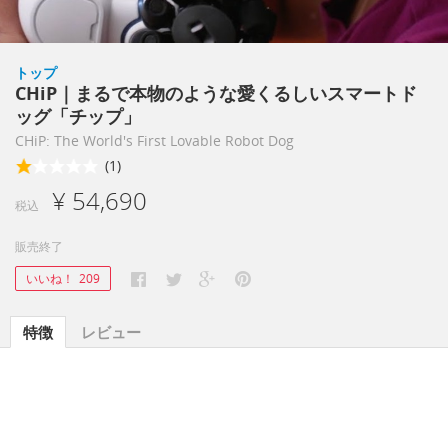
トップ
CHiP｜まるで本物のような愛くるしいスマートド
ッグ「チップ」
CHiP: The World's First Lovable Robot Dog
(1)
¥ 54,690
税込
販売終了
いいね！
209
特徴
レビュー