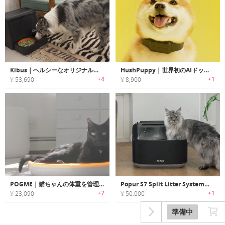
Kibus｜ヘルシーなオリジナルドッグフードが簡単に作れるドッグフードメーカー「キバス」
HushPuppy｜世界初のAIドッグトレーニングデバイス
+4
+1
¥ 53,690
¥ 8,900
POGME｜猫ちゃんの体重を管理するスマート体重計「ポグミー」
Popur S7 Split Litter System｜猫ちゃん想いの設計！防臭・安心設計のスマート猫トイレ
+7
+1
¥ 23,090
¥ 50,000
準備中