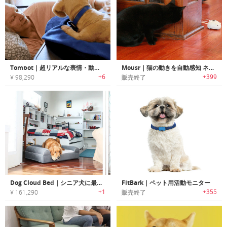
Tombot｜超リアルな表情・動きのコンパニオンドッグロボット「トムボット」
Mousr｜猫の動きを自動感知 ネズミ型ロボティックトイ
+6
+399
¥ 98,290
販売終了
Dog Cloud Bed｜シニア犬に最適な関節マッサージ機能搭載ドッグベッド「ドッグクラウドベッド」
FitBark｜ペット用活動モニター
+1
+355
¥ 161,290
販売終了