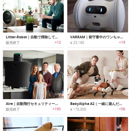
Litter-Robot｜自動で掃除してくれる猫用トイレロボット「リターロボット」
VARRAM｜留守番中のワンちゃんを運動させられるペット用スマートロボット「ヴァラム」
+12
+19
販売終了
¥ 25,190
Aire｜自動飛行セキュリティードローン「エアー」
BabyAlpha A2｜一緒に遊んだりご自宅を守ってくれるスマートペットロボット
+195
+56
販売終了
¥ 178,000