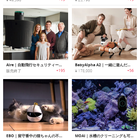
Aire｜自動飛行セキュリティードローン「エアー」
BabyAlpha A2｜一緒に遊んだりご自宅を守ってくれるスマートペットロボット
+195
+56
販売終了
¥ 178,000
EBO｜留守番中の猫ちゃんの不安・運動不足を解消するスマートキャットコンパニオンロボット「イーボ」
MOAI｜水槽のクリーニングも可能なロボットカメラ「モイ」