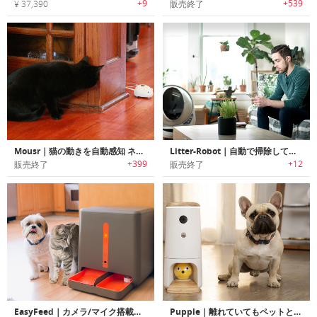
+9
+539
¥ 37,390
販売終了
Mousr｜猫の動きを自動感知 ネズミ型ロボティックトイ
Litter-Robot｜自動で掃除してくれる猫用トイレロボット「リターロボット」
+399
+12
販売終了
販売終了
EasyFeed｜カメラ/マイク搭載自動エサやりペットフィーダー「イージーフィード」
Pupple｜離れていてもペットと遊べるスマートペットガジェット「パップル」