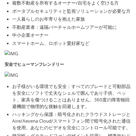
複数不動産を所有するオーナー/自宅をよく空ける方
ポータブルセキュリティと監視ソリューションが必要な方
一人暮らしのお年寄りを抱えた家族
不動産業者：遠隔バーチャルホームツアーが可能に
中小企業オーナー
スマートホーム、ロボット愛好家など
安全でヒューマンフレンドリー
お子様がいる環境でも安全：すべてのブレードと可動部品
を安全にソフトで丈夫なシェルで囲んであり子供、ペッ
ト、家具を傷つけることはありません。360度の障害物回
避機能で物理的な接触を回避します。
ハッキングから保護：暗号化されたクラウドストレージと
Aire/Aevena Cloud/スマートフォン間で暗号化された通信
を使用。あなたのビデオを完全にコントロール可能です。
静寂性：ダクテッドファンデザインを採用し、標準的なド