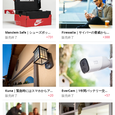
Mandem Safe｜シューズボックスに取り付けるセーフティーボックス「マンデムセーフ」
Firewalla｜サイバーの脅威から家族を守るサイバーセキュリティデバイス「ファイアーウォーラ」
+731
+388
販売終了
販売終了
Kuna｜緊急時にはスマホからアクションを行えるスマートホームセキュリティー野外ライト「クナ」
EverCam｜1年間バッテリー交換不要のワイヤレスセキュリティーカメラ「エバーカム」
+20
+57
販売終了
販売終了