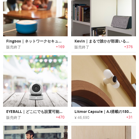
Fingbox｜ネットワークセキュリティー/Wi-Fiトラブルシューティングデバイス「フィンボックス」
Kevin｜まるで誰かが部屋いるように錯覚させるIoTセキュリティデバイス「ケビン」
+169
+376
販売終了
販売終了
EYEBALL｜どこにでも設置可能なポータブルセキュリティカメラ「アイボール」
Litmor Capsule｜A.I搭載の180°セキュリティカメラ「リットモーカプセル」
+470
+31
販売終了
¥ 46,690