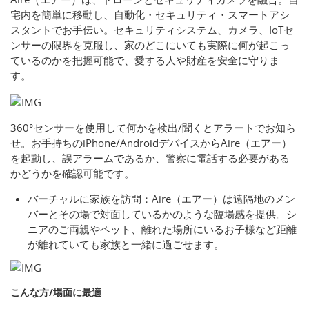
宅内を簡単に移動し、自動化・セキュリティ・スマートアシ
スタントでお手伝い。セキュリティシステム、カメラ、IoTセ
ンサーの限界を克服し、家のどこにいても実際に何が起こっ
ているのかを把握可能で、愛する人や財産を安全に守りま
す。
360°センサーを使用して何かを検出/聞くとアラートでお知ら
せ。お手持ちのiPhone/AndroidデバイスからAire（エアー）
を起動し、誤アラームであるか、警察に電話する必要がある
かどうかを確認可能です。
バーチャルに家族を訪問：Aire（エアー）は遠隔地のメン
バーとその場で対面しているかのような臨場感を提供。シ
ニアのご両親やペット、離れた場所にいるお子様など距離
が離れていても家族と一緒に過ごせます。
こんな方/場面に最適