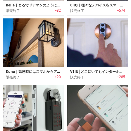
Belle｜まるでドアマンのように対話可能な顔認証/AI搭載スマートベル「ベル」
CliQ｜様々なデバイスをスマート化するボタン型スマートワイヤレスセンサー「クリック」
+32
+574
販売終了
販売終了
Kuna｜緊急時にはスマホからアクションを行えるスマートホームセキュリティー野外ライト「クナ」
VEIU│どこにいてもインターホンからの映像と音声を確認可能なスマートドアベル「ビュー」
+20
+285
販売終了
販売終了