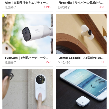
Aire｜自動飛行セキュリティードローン「エアー」
Firewalla｜サイバーの脅威から家族を守るサイバーセキュリティデバイス「ファイアーウォーラ」
+195
+388
販売終了
販売終了
EverCam｜1年間バッテリー交換不要のワイヤレスセキュリティーカメラ「エバーカム」
Litmor Capsule｜A.I搭載の180°セキュリティカメラ「リットモーカプセル」
+57
+31
販売終了
¥ 46,490