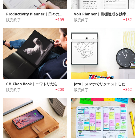
Productivity Planner｜日々の先延ばしにサヨナラを告げ、生産性を高める「プロダクティビティー・プランナー」
Volt Planner｜目標達成を効率よくサポートするスケジュール帳「ボルトプランナー」2017年度版
+159
+182
販売終了
販売終了
CHICken Book｜ニワトリだらけの高級アートフォトブック「チキンブック」
Joto｜スマホでリクエストしたものをペンで描画するスケッチディスプレイ「ジョト」
+203
+362
販売終了
販売終了