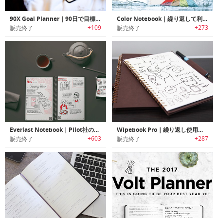
90X Goal Planner｜90日で目標達成する手帳「90Xゴールプランナー」
Color Notebook｜繰り返して利用可能なキッズ向けお絵かきノート「カラーノートブック」
+109
+273
販売終了
販売終了
Everlast Notebook｜Pilot社のフリクションペンを使用し無限に使えるスマートノートブック「エバーラストノートブック」
Wipebook Pro｜繰り返し使用可能なホワイトボードノート「ワイプブックプロ」
+603
+287
販売終了
販売終了