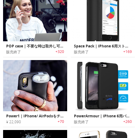
POP case｜不要な時は取外し可能なモジュール式バッテリーパック付きiPhoneケース「ポップケース」
Space Pack｜iPhone 6用ストレージ＆バッテリー付き保護ケース
+320
+169
販売終了
販売終了
Power1｜iPhone/ AirPodsをチャージ可能なバッテリー搭載ケース「パワーワン」
PowerArmour｜iPhone 6用バッテリーケース
+70
+260
¥ 22,090
販売終了