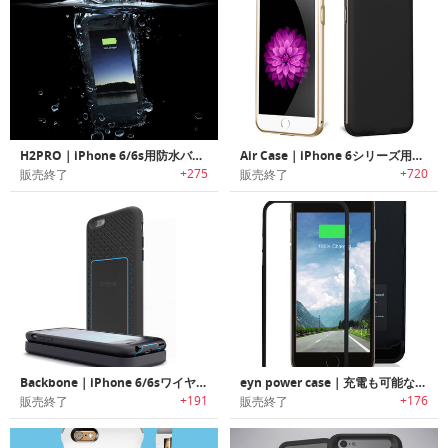
H2PRO｜iPhone 6/6s用防水バッテリケース
Air Case｜iPhone 6シリーズ用スリムバッテリーケース「エアーケース」
+275
+720
販売終了
販売終了
Backbone｜iPhone 6/6sワイヤレス充電ケース「バックボーン」
eyn power case｜充電も可能なパワフルiPhone 6/6s専用ケース「エンパワーケース」
+191
+176
販売終了
販売終了