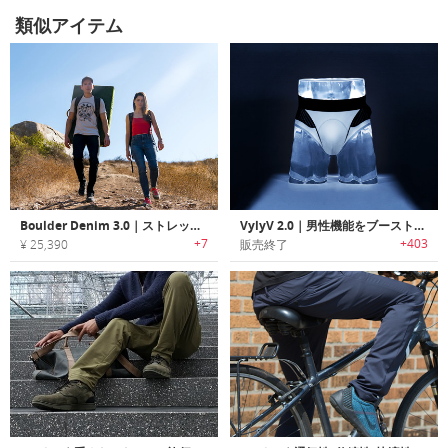
類似アイテム
Boulder Denim 3.0｜ストレッチ性・耐久性に優れたアクティブジーンズ「ボールダーデニム3.0」
VylyV 2.0｜男性機能をブーストするメンズアンダーウェア「ヴィリフ2.0」
+7
+403
¥ 25,390
販売終了