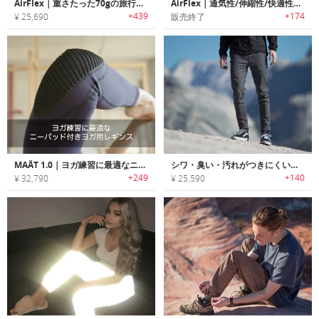
AirFlex｜重さたった70gの旅行にも最適なワークパンツ「エアフレックス」
AirFlex｜通気性/伸縮性/快適性に優れたワークパンツ「エアフレックス」
+439
+174
¥ 25,690
販売終了
MAÄT 1.0｜ヨガ練習に最適なニーパッド付きヨガ用レギンス「マート1.0」
シワ・臭い・汚れがつきにくいパフォーマンス性に優れたトラベルパンツ「CHASE PANTS（チェイスパンツ）」
+249
+140
¥ 32,790
¥ 25,590