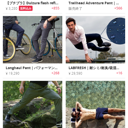
【プチプラ】Dulzura flash reflective jogger pants｜暗い場所で光るジョギングパンツ
Trailhead Adventure Pant｜アウトドア愛好家に最適なコンパクトで軽量・耐久性に優れたステインプルーフパンツ「トレイルヘッドアドベンチャーパンツ」
+855
+566
¥ 3,280
販売終了
送料込み
Longhaul Pant｜パフォーマンス性に優れたメリノウールパンツ「ロングホール」
LABFRESH｜耐シミ/耐臭/吸湿速乾ハイパフォーマンスパンツ「ラブフレッシュ」
+268
+16
¥ 19,290
¥ 29,590