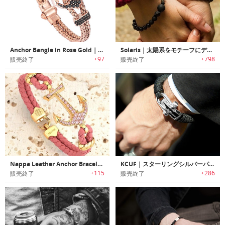
Anchor Bangle in Rose Gold｜錨をあしらったローズゴールドブレスレット
Solaris｜太陽系をモチーフにデザインされたお気に入りの香水を7倍長く楽しめるブレスレット「ソラリス」
+97
+798
販売終了
販売終了
Nappa Leather Anchor Bracelet ｜Atolyestoneブランドの高級ブレスレット「ナッパ・レザーアンカーブレスレット」
KCUF｜スターリングシルバーパラコードブレスレット「ケーカフ」
+115
+286
販売終了
販売終了