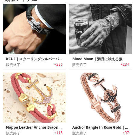
KCUF｜スターリングシルバーパラコードブレスレット「ケーカフ」
Blood Moon｜満月に吠える狼をモチーフにした野生的なカフ
+286
+284
販売終了
販売終了
Nappa Leather Anchor Bracelet ｜Atolyestoneブランドの高級ブレスレット「ナッパ・レザーアンカーブレスレット」
Anchor Bangle in Rose Gold｜錨をあしらったローズゴールドブレスレット
+115
+97
販売終了
販売終了