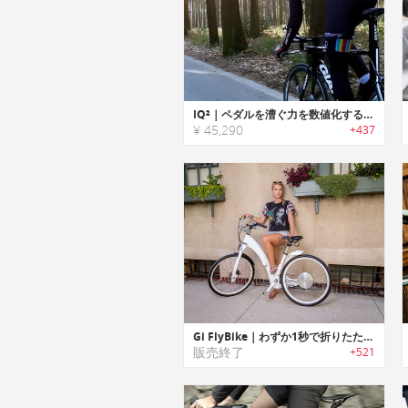
IQ²｜ペダルを漕ぐ力を数値化するバイク用パワーメーター「アイキュースクエア」
¥ 45,290
+437
Gi FlyBike｜わずか1秒で折りたたみ可能な電動自転車「ギー・フライバイク」
販売終了
+521