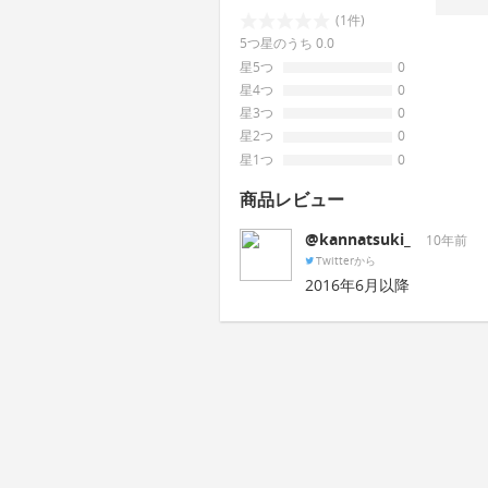
(1件)
5つ星のうち 0.0
星5つ
0
星4つ
0
星3つ
0
星2つ
0
星1つ
0
商品レビュー
@kannatsuki_
10年前
Twitterから
2016年6月以降