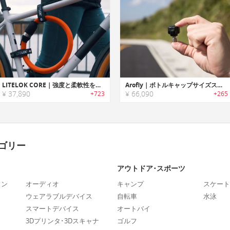
LITELOK CORE｜強度と柔軟性を兼ね備えたバイク用タフフレキシブルロック「ライトロックコア」
Arofly｜ボトルキャップサイズスマートサイクリングパワーメーター「エアロフライ」
¥ 37,890
¥ 66,090
+723
+265
ゴリー
アウトドア･スポーツ
ォン
オーディオ
キャンプ
スケート
ウェアラブルデバイス
自転車
水泳
スマートデバイス
オートバイ
3Dプリンタ･3Dスキャナ
ゴルフ