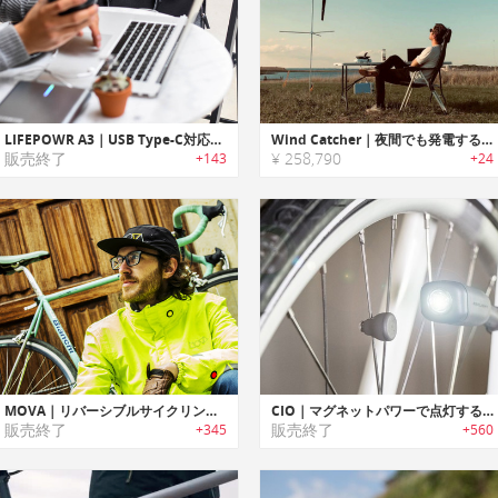
LIFEPOWR A3｜USB Type-C対応ポータブルチャージャー「ライフパワーA3」
Wind Catcher｜夜間でも発電するポータブル風力発電タービン「ウィンドキャッチャー」
販売終了
¥ 258,790
+143
+24
MOVA｜リバーシブルサイクリングジャケット「モヴァ」
CIO｜マグネットパワーで点灯するバッテリー不要の自転車用ライト「シーオ」
販売終了
販売終了
+345
+560