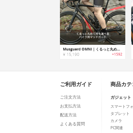
Musguard OMNI｜くるっと丸めて持ち運べるバイク用マッドガード「ムスガードオムニ」
¥ 15,190
+1592
ご利用ガイド
商品カテ
ご注文方法
ガジェット
お支払方法
スマートフ
タブレット
配送方法
カメラ
よくある質問
PC関連