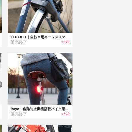
I LOCK IT｜自転車用キーレススマートロック「アイロックイット」
販売終了
+378
Rayo｜盗難防止機能搭載バイク用スマートテイルライト「ラーヨ」
販売終了
+628