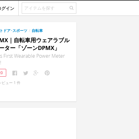
ログイン
トドア･スポーツ
/
自転車
DPMX｜自転車用ウェアラブル
ーター「ゾーンDPMX」
s First Wearable Power Meter
!
20
レビュー
1
件