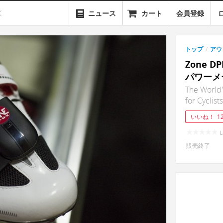
ニュース
カート
会員登録
トップ
/
アウ
Zone 
パワーメ
The World'
for Cyclists
いいね！
1
販売終了