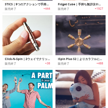
STICS｜9つのアクションで手持ち無沙汰を解消するフィジッティングデバイス「スティックス」
Fidget Cube｜手持ち無沙汰やイライラを解消するデスクトイ「フィジィットキューブ」
+444
+1927
販売終了
販売終了
Click-N-Spin｜2ウェイでクリック・スピン可能なフィジットトイ「クリックNスピン」
iSpin Plus S2｜よりカラフルになった世界中で大人気のiSpinの新型ハンドスピナー「iSpin Plus S2」
+38
+488
販売終了
販売終了