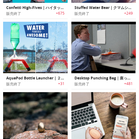
Confetti High-Fives｜ハイタッチすると紙吹雪を飛ばすパーティグッズ「コンフェティハイファイブ」
Stuffed Water Bear｜クマムシモチーフのぬいぐるみ
+675
+249
販売終了
販売終了
AquaPod Bottle Launcher｜２Lペットボトルを30m飛ばせるボトルランチャー「アクアポッド」
Desktop Punching Bag｜座ったままストレス解消可能なデスクトップパンチングバッグ
+31
+481
販売終了
販売終了