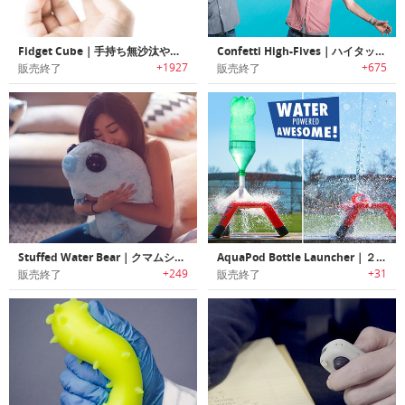
Fidget Cube｜手持ち無沙汰やイライラを解消するデスクトイ「フィジィットキューブ」
Confetti High-Fives｜ハイタッチすると紙吹雪を飛ばすパーティグッズ「コンフェティハイファイブ」
+1927
+675
販売終了
販売終了
Stuffed Water Bear｜クマムシモチーフのぬいぐるみ
AquaPod Bottle Launcher｜２Lペットボトルを30m飛ばせるボトルランチャー「アクアポッド」
+249
+31
販売終了
販売終了