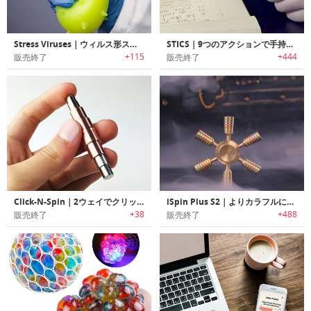
Stress Viruses｜ウィルス形ストレス解消ラバー「ストレスウィルス」
STICS｜9つのアクションで手持ち無沙汰を解消するフィジッティングデバイス「スティックス」
+115
+444
販売終了
販売終了
Click-N-Spin｜2ウェイでクリック・スピン可能なフィジットトイ「クリックNスピン」
iSpin Plus S2｜よりカラフルになった世界中で大人気のiSpinの新型ハンドスピナー「iSpin Plus S2」
+38
+488
販売終了
販売終了