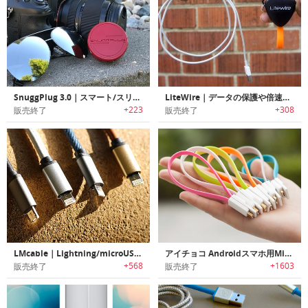
SnuggPlug 3.0｜スマート/スリムデザインのマルチUSBウォールチャージャー「スナッグプラグ3.0」
LiteWire｜データの保護や倍速充電が可能なコンパクトケーブル「ライトワイヤー」
+223
+308
販売終了
販売終了
LMcable｜Lightning/microUSB両対応の2-in-1ケーブル「エルエムケーブル」
アイチョコ Androidスマホ用Micro USB充電ケーブル
+568
+1603
販売終了
販売終了