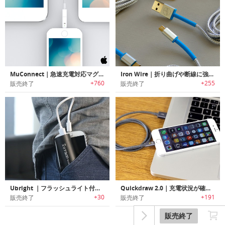
MuConnect｜急速充電対応マグネット充電ケーブル「ミューコネクト」
Iron Wire｜折り曲げや断線に強いケブラー製充電ケーブル「アイアンワイヤー」
+760
+255
販売終了
販売終了
Ubright ｜フラッシュライト付き5000mAhポータブルチャージャー 「ユーブライト」
Quickdraw 2.0｜充電状況が確認できるLED付リバーシブルUSBケーブル「クイックドロー2.0」
+30
+191
販売終了
販売終了
販売終了