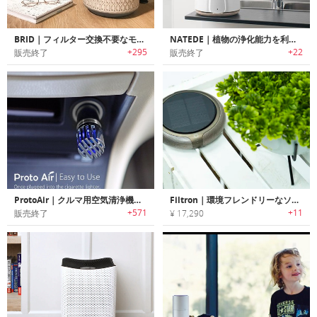
BRID｜フィルター交換不要なモジュール式空気清浄機「ブリッド」
NATEDE｜植物の浄化能力を利用したフィルター交換不要の空気洗浄機「ナテーデ」
+295
+22
販売終了
販売終了
ProtoAir｜クルマ用空気清浄機「プロトエアー」
Filtron｜環境フレンドリーなソーラー空気清浄機「フィルトロン」
+571
+11
販売終了
¥ 17,290