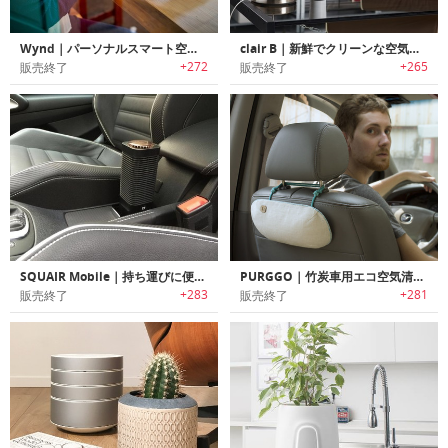
Wynd｜パーソナルスマート空気清浄機「ウィンド」
clair B｜新鮮でクリーンな空気をもたらすポータブル空気清浄機「クレアB」
+272
+265
販売終了
販売終了
SQUAIR Mobile｜持ち運びに便利な小型空気清浄機「スクウェアモバイル」
PURGGO｜竹炭車用エコ空気清浄機
+283
+281
販売終了
販売終了