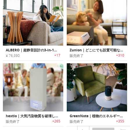
ALBERO｜超静音設計の3-in-1スマートナノ空気清浄機「アルベロ」
Zunion｜どこにでも設置可能なポータブル多機能HEPAフィルター空気清浄機「ズーニオン」
+17
+310
¥ 76,890
販売終了
hextio｜大気汚染物質を破壊し臭いを中和する空気清浄器「ヘクスティオ」
GreenNote｜植物のエネルギーを使って音楽を作り出すミュージックデバイス「グリーンノート」
+265
+355
販売終了
販売終了