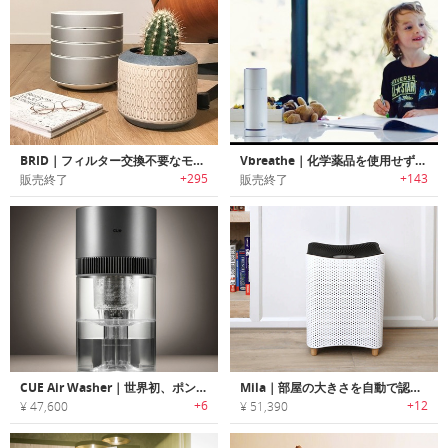
BRID｜フィルター交換不要なモジュール式空気清浄機「ブリッド」
Vbreathe｜化学薬品を使用せずにオーガニックエッセンシャルオイルでカビや細菌を除去する空気清浄機「Vブリーズ」
+295
+143
販売終了
販売終了
CUE Air Washer｜世界初、ポンプ不要・フィルター交換不要のエアウォッシャー、雨発想の2-in-1空気清浄＆加湿システム
Mila｜部屋の大きさを自動で認識するスマート空気清浄機「ミラ」
+6
+12
¥ 47,600
¥ 51,390