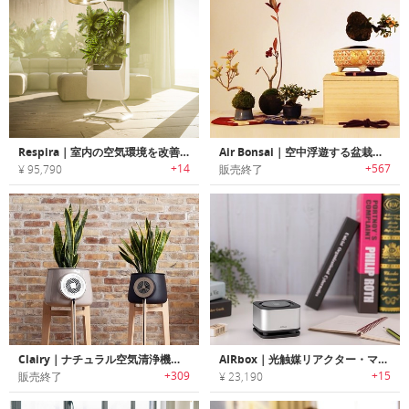
Respira｜室内の空気環境を改善する空気洗浄ガーデン「レスピラ」
Air Bonsai｜空中浮遊する盆栽「エアーボンサイ」
+14
+567
¥ 95,790
販売終了
Clairy｜ナチュラル空気清浄機「クレイリー」
AIRbox｜光触媒リアクター・マイナスイオンジェネレータ搭載手のひらサイズ空気清浄機「エアボックス」
+309
+15
販売終了
¥ 23,190