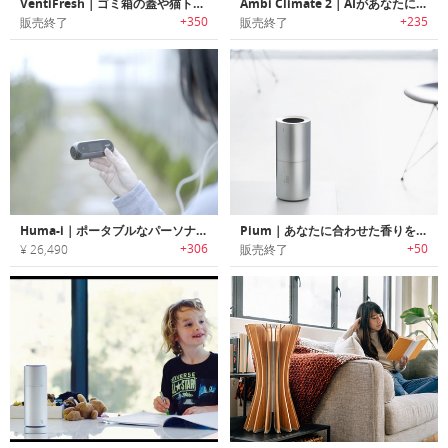
VentiFresh｜ゴミ箱の蓋や猫トイレに取付可能なUV光触媒技術を使用した小型脱臭機「ベンティフレッシュ」
Ambi Climate 2｜AIがあなたに合わせた快適さを学習して最適な空調管理を行う「アンビクリメイト2」
+350
+235
販売終了
販売終了
Huma-i｜ポータブルなパーソナル空気品質モニターデバイス「ヒューマアイ」
Pium｜あなたに合わせた香りをお届けするスマートアロマセラピスト「ピウム」
+306
+50
¥ 26,490
販売終了