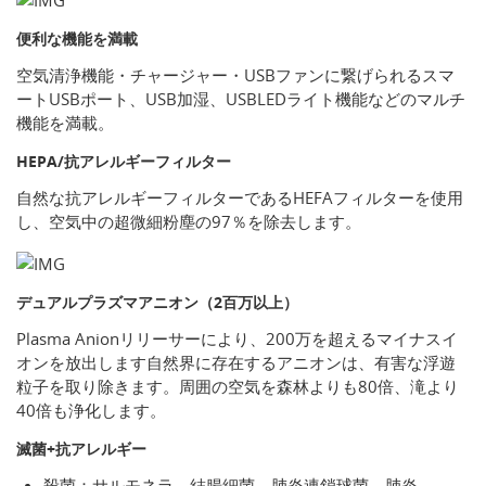
便利な機能を満載
空気清浄機能・チャージャー・USBファンに繋げられるスマ
ートUSBポート、USB加湿、USBLEDライト機能などのマルチ
機能を満載。
HEPA/抗アレルギーフィルター
自然な抗アレルギーフィルターであるHEFAフィルターを使用
し、空気中の超微細粉塵の97％を除去します。
デュアルプラズマアニオン（2百万以上）
Plasma Anionリリーサーにより、200万を超えるマイナスイ
オンを放出します自然界に存在するアニオンは、有害な浮遊
粒子を取り除きます。周囲の空気を森林よりも80倍、滝より
40倍も浄化します。
滅菌+抗アレルギー
殺菌：サルモネラ、結腸細菌、肺炎連鎖球菌、肺炎