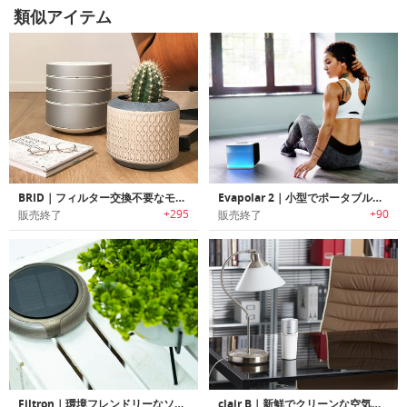
類似アイテム
BRID｜フィルター交換不要なモジュール式空気清浄機「ブリッド」
Evapolar 2｜小型でポータブルなパーソナルクーラー「エバポーラー2」
+295
+90
販売終了
販売終了
Filtron｜環境フレンドリーなソーラー空気清浄機「フィルトロン」
clair B｜新鮮でクリーンな空気をもたらすポータブル空気清浄機「クレアB」