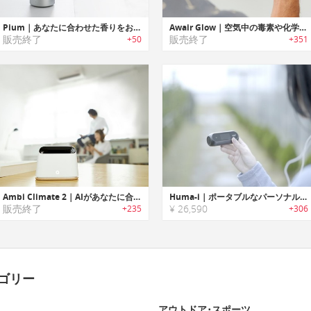
Pium｜あなたに合わせた香りをお届けするスマートアロマセラピスト「ピウム」
Awair Glow｜空気中の毒素や化学物質を追跡し分かりやすくお知らせするエアーモニターシステム「アウェアグロー」
販売終了
販売終了
+50
+351
Ambi Climate 2｜AIがあなたに合わせた快適さを学習して最適な空調管理を行う「アンビクリメイト2」
Huma-i｜ポータブルなパーソナル空気品質モニターデバイス「ヒューマアイ」
販売終了
¥ 26,590
+235
+306
ゴリー
アウトドア･スポーツ