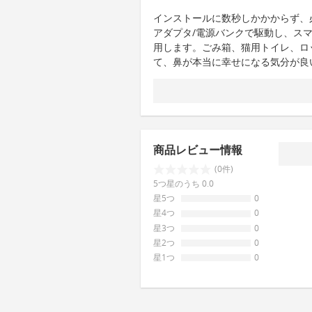
インストールに数秒しかかからず、
アダプタ/電源バンクで駆動し、ス
用します。ごみ箱、猫用トイレ、ロ
て、鼻が本当に幸せになる気分が良
商品レビュー情報
(0件)
5つ星のうち 0.0
星5つ
0
星4つ
0
星3つ
0
星2つ
0
星1つ
0