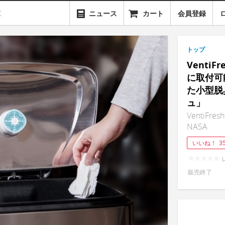
ニュース
カート
会員登録
トップ
Venti
に取付可
た小型脱
ュ」
VentiFresh
NASA
いいね！
3
販売終了