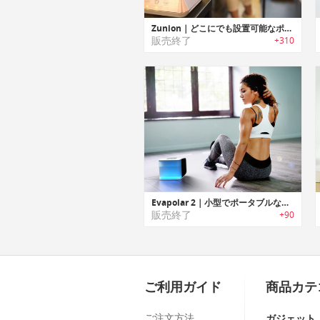
Zunion｜どこにでも設置可能なポータブル多機能HEPAフィルター空気清浄機「ズーニオン」
販売終了
+310
Evapolar 2｜小型でポータブルなパーソナルクーラー「エバポーラー2」
販売終了
+90
ご利用ガイド
商品カテ
ご注文方法
ガジェット