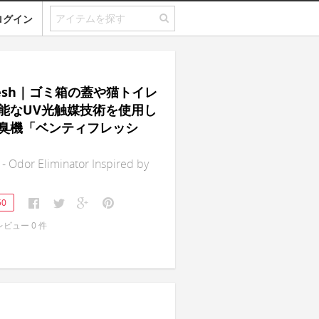
ログイン
Fresh｜ゴミ箱の蓋や猫トイレ
能なUV光触媒技術を使用し
臭機「ベンティフレッシ
 - Odor Eliminator Inspired by
50
レビュー
0
件