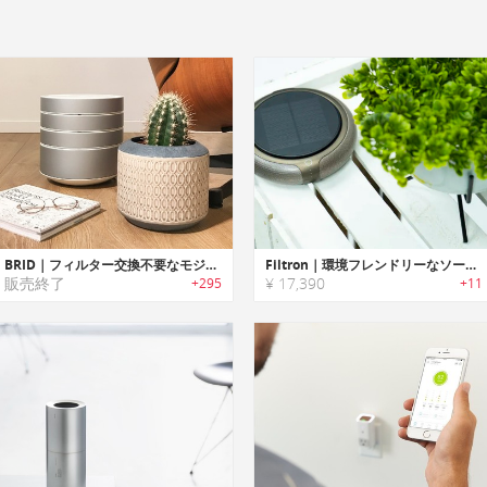
BRID｜フィルター交換不要なモジュール式空気清浄機「ブリッド」
Filtron｜環境フレンドリーなソーラー空気清浄機「フィルトロン」
販売終了
¥ 17,390
+295
+11