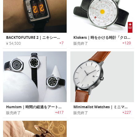
BACKTOFUTURE 2｜ニキシー管に最新の技術を融合させた腕時計
Klokers｜時をかける時計「クローカーズ」
+7
+120
¥ 54,500
販売終了
Humism｜時間の経過をアートで表現するキネティックアートオートマチック時計「ヒューミズム」
Minimalist Watches｜ミニマルデザインレザーウォッチ
+417
+227
販売終了
販売終了