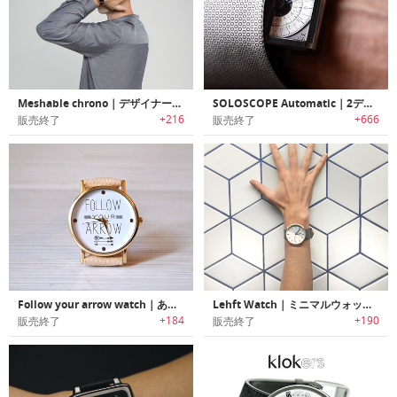
Meshable chrono｜デザイナーのための腕時計「メッシャブル・クロノ」
SOLOSCOPE Automatic｜2ディスプレイ搭載機械式ウォッチ「ソロスコープオートマティック」
+216
+666
販売終了
販売終了
Follow your arrow watch｜あなたの心に訴えかけるジュエリーウォッチ
Lehft Watch｜ミニマルウォッチを再定義する「レフト・ウォッチ」
+184
+190
販売終了
販売終了