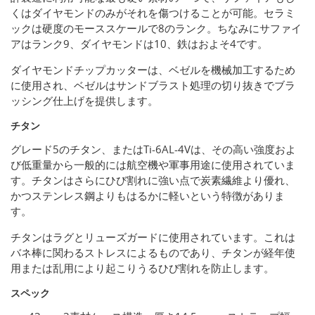
くはダイヤモンドのみがそれを傷つけることが可能。セラミ
ックは硬度のモーススケールで8のランク。ちなみにサファイ
アはランク9、ダイヤモンドは10、鉄はおよそ4です。
ダイヤモンドチップカッターは、ベゼルを機械加工するため
に使用され、ベゼルはサンドブラスト処理の切り抜きでブラ
ッシング仕上げを提供します。
チタン
グレード5のチタン、またはTi-6AL-4Vは、その高い強度およ
び低重量から一般的には航空機や軍事用途に使用されていま
す。チタンはさらにひび割れに強い点で炭素繊維より優れ、
かつステンレス鋼よりもはるかに軽いという特徴がありま
す。
チタンはラグとリューズガードに使用されています。これは
バネ棒に関わるストレスによるものであり、チタンが経年使
用または乱用により起こりうるひび割れを防止します。
スペック