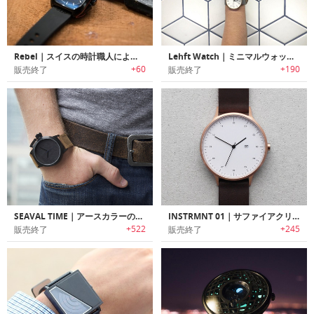
Rebel｜スイスの時計職人によって手作業で組み立てられたオートマチッククロノグラフ「レベル」
Lehft Watch｜ミニマルウォッチを再定義する「レフト・ウォッチ」
+60
+190
販売終了
販売終了
SEAVAL TIME｜アースカラーのモダンな腕時計
INSTRMNT 01｜サファイアクリスタルガラス使用のファッションウォッチ
+522
+245
販売終了
販売終了