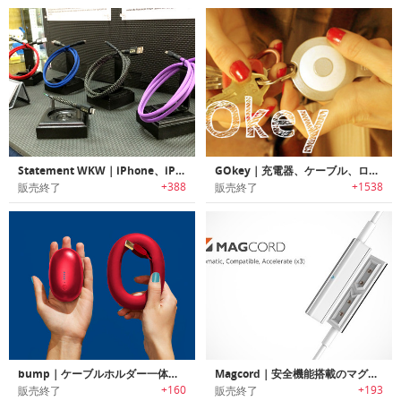
Statement WKW｜iPhone、iPodとiPad用の極端な充電とデータケーブル
GOkey｜充電器、ケーブル、ロケータ、メモリ、すべてキーリングに
+388
+1538
販売終了
販売終了
bump｜ケーブルホルダー一体型モバイルバッテリー「バンプ」
Magcord｜安全機能搭載のマグネットアタッチ式高速充電ケーブル「マグコード」
+160
+193
販売終了
販売終了