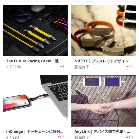
The Future Racing Cable｜世界初の分裂可能のUSB4ケーブル
NIFTYX｜ブレスレットデザイン充電ケーブル「ニフティックス」
+8
+94
¥ 10,200
販売終了
inCharge｜キーチェーンに取付可能なオールインワン充電ケーブル「インチャージ」
AnyLink｜デバイス間で充電可能なケーブル「エニーリンク」
+506
+413
¥ 4,990
販売終了