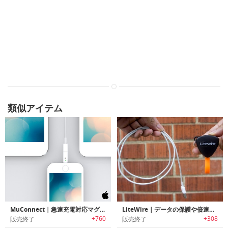
類似アイテム
MuConnect｜急速充電対応マグネット充電ケーブル「ミューコネクト」
LiteWire｜データの保護や倍速充電が可能なコンパクトケーブル「ライトワイヤー」
+760
+308
販売終了
販売終了