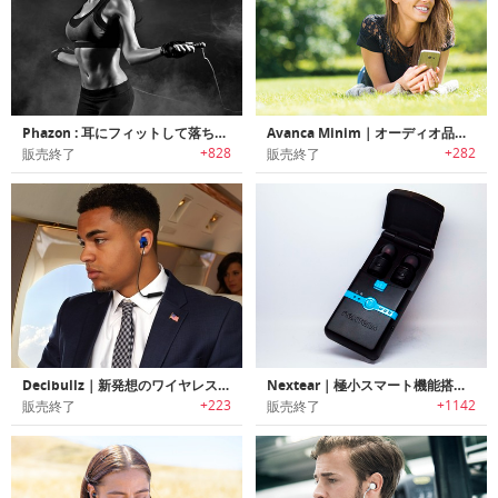
Phazon : 耳にフィットして落ちないワイヤレスイヤホン「ファゾン」
Avanca Minim｜オーディオ品質/クラフトマンシップ/デザインが完璧なバランスで調和したワイヤレスイヤホン「アバンカミニム」
+828
+282
販売終了
販売終了
Decibullz｜新発想のワイヤレスカスタムモールドイヤホン「デジブルズ」
Nextear｜極小スマート機能搭載のワイヤレスイヤホン「ネクストイヤー」
+223
+1142
販売終了
販売終了