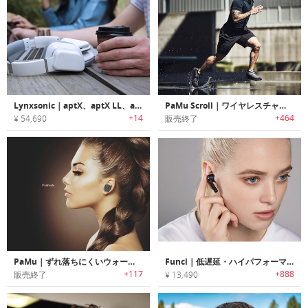
Lynxsonic｜aptX、aptX LL、aptX HDチップ搭載Bluetooth5.0ワイヤレスヘッドホン「リンクスソニック」
PaMu Scroll｜ワイヤレスチャージ可能なロールデザインBluetooth5.0完全ワイヤレスイヤホン「パムスクロール」
+14
+464
¥ 54,690
販売終了
PaMu｜ずれ落ちにくいウォータープルーフ完全ワイヤレスイヤホン「パーム―」
Funcl｜低遅延・ハイパフォーマンスのワイヤレスイヤホン「ファンクル」
+117
+888
販売終了
¥ 13,490