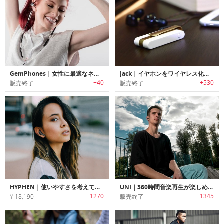
GemPhones｜女性に最適なネックレススタイルワイヤレスBluetoothイヤホン「ジェムホン」
Jack｜イヤホンをワイヤレス化するBluetoothレシーバー「ジャック」
+40
+530
販売終了
販売終了
HYPHEN｜使いやすさを考えてデザインされたワイヤレス充電機能搭載イヤホン「ハイフェン」
UNI｜360時間音楽再生が楽しめる高機能Bluetooth5.0ワイヤレスイヤホン「ユニ」
+1270
+1345
¥ 18,190
販売終了