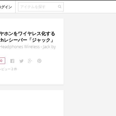
ログイン
｜イヤホンをワイヤレス化する
oothレシーバー「ジャック」
Headphones Wireless - Jack by
30
レビュー
2
件