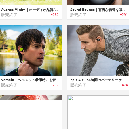
Avanca Minim｜オーディオ品質/クラフトマンシップ/デザインが完璧なバランスで調和したワイヤレスイヤホン「アバンカミニム」
Sound Bounce｜有害な騒音を吸収し聴覚を保護するヒアリングプロテクションヘッドセット「サウンドバウンス」
販売終了
販売終了
+282
+291
Versafit｜ヘルメット着用時にも音楽が楽しめる超薄型ワイヤレイヤホン「バーサフィット」
Epic Air｜36時間のバッテリーライフ、イヤーフックアンテナ搭載ワイヤレスイヤホン「エピックエア」
販売終了
販売終了
+217
+474