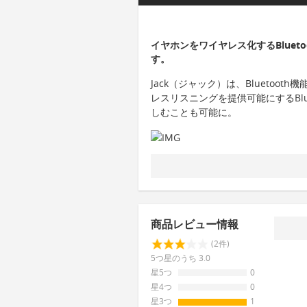
イヤホンをワイヤレス化するBluet
す。
Jack（ジャック）は、Bluetoo
レスリスニングを提供可能にするBlu
しむことも可能に。
商品レビュー情報
(2件)
5つ星のうち 3.0
星5つ
0
星4つ
0
星3つ
1