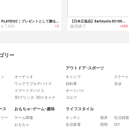
PLAYDISC｜プレゼントとして贈ることができる新世代のミックステープ
【日本正規品】EarStudio ES100｜スタジオ品質の24ビットハイレゾオーディオを提供するBluetoothレシーバー「イヤースタジオ」
¥ 7,900
販売終了
+3
+668
ゴリー
アウトドア･スポーツ
ォン
オーディオ
キャンプ
スケート
ウェアラブルデバイス
自転車
水泳
スマートデバイス
オートバイ
3Dプリンタ･3Dスキャナ
ゴルフ
ース
おもちゃ･ゲーム･趣味
ライフスタイル
ナリー
ゲーム関連
キッチン
寝具
生活雑貨
ー
おもちゃ
生活家電
照明
DIY