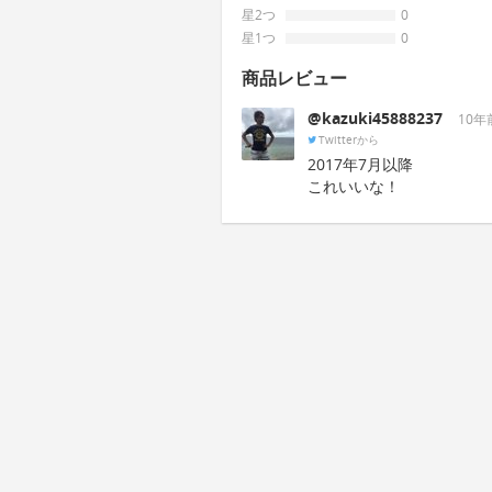
星2つ
0
星1つ
0
商品レビュー
@kazuki45888237
10年
Twitterから
2017年7月以降
これいいな！