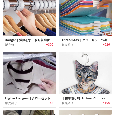
Xangar｜洋服をすっきり収納するハンガースペースオーガナイザー「ザンガー」
ThreadStax｜クローゼットの磁気的整頓グッズ「スレッドスタックス」
+300
+926
販売終了
販売終了
Higher Hangers｜クローゼットの空間を最大化するハンガー「ハイヤーハンガー」
【在庫限り!!】Animal Clothes Hanger｜猫顔ハンガー
+83
+195
販売終了
販売終了