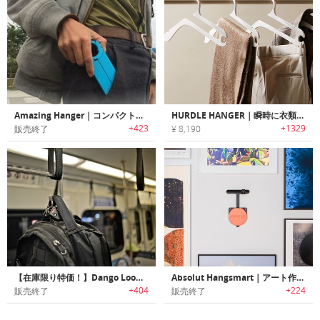
Amazing Hanger｜コンパクトに折りたたんで持ち運べるポータブルハンガー「アメージングハンガー」
HURDLE HANGER｜瞬時に衣類を掛けられるスマートハンガー「ハードルハンガー」
+423
+1329
販売終了
¥ 8,190
【在庫限り特価！】Dango Loop Hook|どこにでも持ち運べる驚きの多機能フック「ダンゴ・ループフック」
Absolut Hangsmart｜アート作品をツールやメジャー不要で簡単にディスプレイ可能なウォールマウントデバイス「アブソルートハングスマート」
+404
+224
販売終了
販売終了