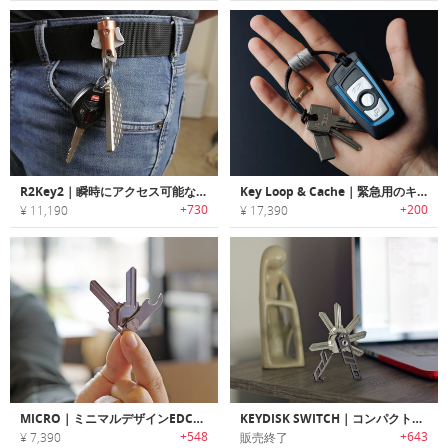
R2Key2｜瞬時にアクセス可能なチタン製キークリップ「R2キー2」
Key Loop & Cache｜緊急用のキャッシュを持ち運べるキーチェーン「キーループ＆キャッシュ」
+730
+200
¥ 11,190
¥ 17,390
MICRO｜ミニマルデザインEDCキーツール/オーガナイザー「マイクロ」
KEYDISK SWITCH｜コンパクトに鍵を持ち運べるキーオーガナイザー「キーディスクスイッチ」
+548
+643
¥ 7,390
販売終了