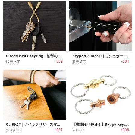
Closed Helix Keyring｜細部のディテールが美しいブラス製キーリング
Keyport Slide3.0｜モジュラー式マルチキーツール「キーポートスライド3.0」
+352
+334
販売終了
販売終了
CLIKKEY｜クイックリリースマグネットキーチェーンカラビナ「クリッキー」
【在庫限り特価！】Kappa Keychain Quick Release｜毎日持ち歩くアイテムに素早く安全で簡単にアクセス可能なキーチェーン「カッパQR」
+301
+396
¥ 10,090
¥ 1,980