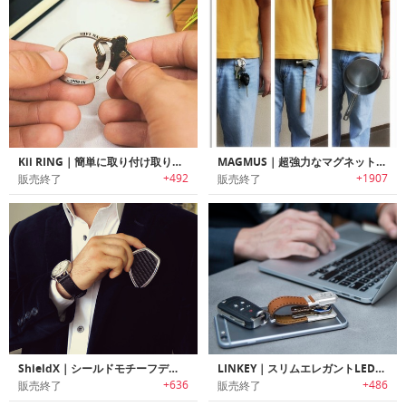
Kii RING｜簡単に取り付け取り外し可能なキーリング「キイリング」
MAGMUS｜超強力なマグネットを搭載した瞬時に着脱可能なマグネットキーリングホルダー「マグマス」
+492
+1907
販売終了
販売終了
ShieldX｜シールドモチーフデザインマルチツール機能搭載キーホルダー「シールドX」
LINKEY｜スリムエレガントLEDフラッシュライト搭載キーオーガナイザー「リンキー」
+636
+486
販売終了
販売終了