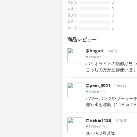
星5つ
0
星4つ
0
星3つ
0
星2つ
0
星1つ
0
商品レビュー
@hoguti
8年前
Twitterから
バイオライトの類似品見つ
こっちの方が五徳使い勝手
@pain_0921
10年前
Twitterから
パワーバンクやソーラー
理や水を沸騰（1.2A or 2
@nakai1126
10年前
Twitterから
2017年2月以降