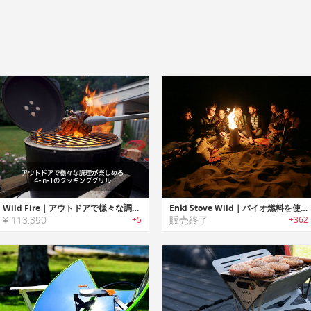
Wild Fire｜アウトドアで様々な調理が楽しめる4-in-1のクッキンググリル「ワイルドファイア」
Enki Stove Wild｜バイオ燃料を使用するキャンプストーブ「エンキストーブワイルド」
¥ 113,390
販売終了
+5
+362