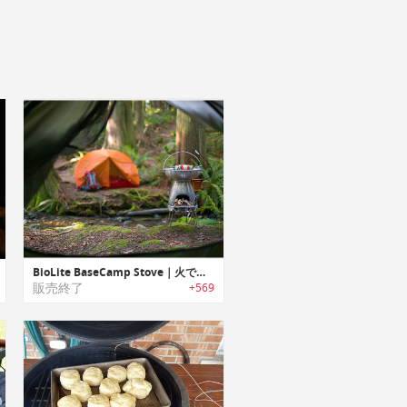
BioLite BaseCamp Stove｜火で発電するコッヘル
販売終了
+569