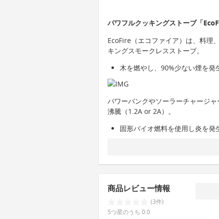
パワフルクッキングストーブ「Eco
EcoFire（エコファイア）は、
キングスモークレスストーブ。
木を燃やし、90%少ない煙を発
パワーバンクやソーラーチャージャ
沸騰（1.2A or 2A）。
固形バイオ燃料を使用し炎を発
商品レビュー情報
(3件)
5つ星のうち 0.0