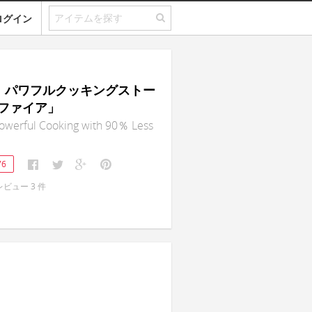
ログイン
re｜パワフルクッキングストー
ファイア」
Powerful Cooking with 90％ Less
76
レビュー
3
件