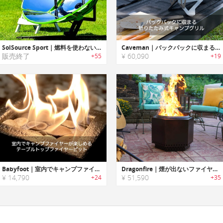
SolSource Sport｜燃料を使わないポータブルソーラーパワーグリル「ソルソーススポーツ」
Caveman｜バックパックに収まる折りたたみ式キャンプグリル「ケーブマン」
販売終了
¥ 60,090
+55
+19
Babyfoot｜室内でキャンプファイヤーが楽しめるテーブルトップファイヤーピット「ベビーフット」
Dragonfire｜煙が出ないファイヤーピットキット「ドラゴンファイヤー」
¥ 14,790
¥ 51,590
+24
+35