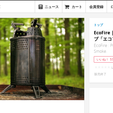
ニュース
カート
会員登録
トップ
EcoFi
ブ「エコ
EcoFire : 
Smoke.
いいね！
5
販売終了