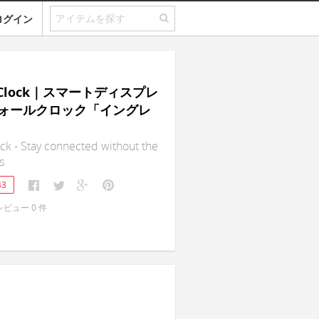
ログイン
in Clock｜スマートディスプレ
ォールクロック「イングレ
ock - Stay connected without the
s
43
レビュー
0
件