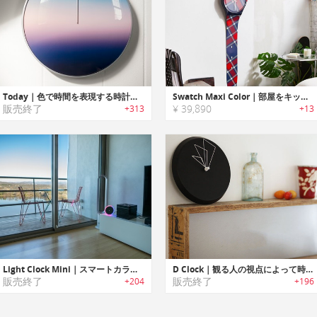
Today｜色で時間を表現する時計「トゥデイ」
Swatch Maxi Color｜部屋をキッチュにデコレートする特大ウォールクロック
販売終了
¥ 39,890
+313
+13
Light Clock Mini｜スマートカラーチャンジライトクロック「ライトクロックミニ」
D Clock｜観る人の視点によって時間が変わる掛け時計
販売終了
販売終了
+204
+196