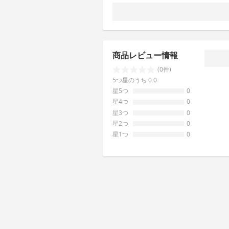
商品レビュー情報
(0件)
5つ星のうち 0.0
星5つ
0
星4つ
0
星3つ
0
星2つ
0
星1つ
0