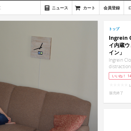
ニュース
カート
会員登録
トップ
Ingre
イ内蔵ウ
イン」
Ingrein Cl
distraction
いいね！
1
販売終了