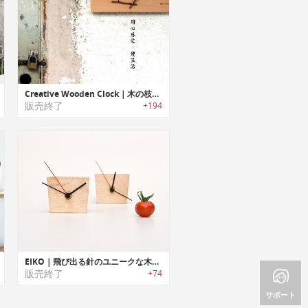
Creative Wooden Clock｜木の枝デザインウッドクロック
販売終了
+194
EIKO｜飛び出る針のユニークな木製の掛け時計
販売終了
+74
サポート