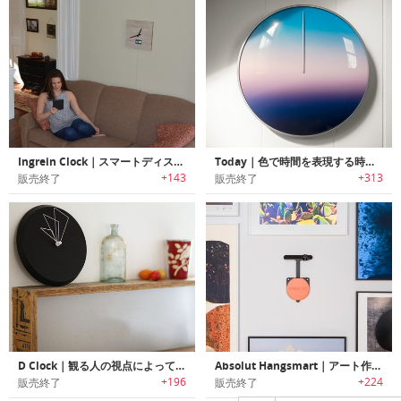
Ingrein Clock｜スマートディスプレイ内蔵ウォールクロック「イングレイン」
Today｜色で時間を表現する時計「トゥデイ」
+143
+313
販売終了
販売終了
D Clock｜観る人の視点によって時間が変わる掛け時計
Absolut Hangsmart｜アート作品をツールやメジャー不要で簡単にディスプレイ可能なウォールマウントデバイス「アブソルートハングスマート」
+196
+224
販売終了
販売終了