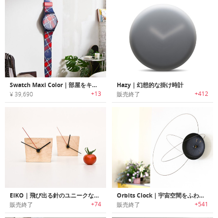
Swatch Maxi Color｜部屋をキッチュにデコレートする特大ウォールクロック
Hazy｜幻想的な掛け時計
+13
+412
¥ 39,690
販売終了
EIKO｜飛び出る針のユニークな木製の掛け時計
Orbits Clock｜宇宙空間をふわふわと漂っているような気分になる掛け時計 オービッツ・クロック
+74
+541
販売終了
販売終了