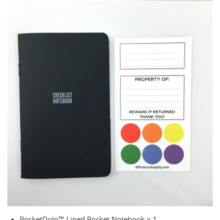
PocketDoJo™ Lined Pocket Notebook x 1