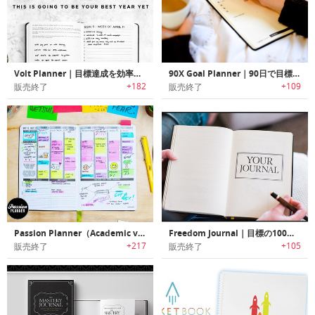
Volt Planner｜目標達成を効率よくサポートするスケジュール帳「ボルトプランナー」2017年度版
90X Goal Planner｜90日で目標達成する手帳「90Xゴールプランナー」
+182
+109
販売終了
販売終了
Passion Planner（Academic version ）｜人生設計のための便利帳「パッションプランナー」（アカデミック版）
Freedom Journal｜目標の100日間達成をサポートするプランナー「フリーダムジャーナル」
+217
+105
販売終了
販売終了