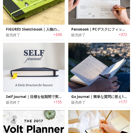
FIGURES Sketchbook｜人物の描き方が学習可能なハウツースケッチブック「フィギュアスケッチブック」
Panobook｜PCデスクにフィットするようにデザインされたパノラマデザインノートブック「パノブック」
+339
+372
販売終了
販売終了
Self Journal｜目標を短期間で実現するデイリープランナー「セルフジャーナル」
Go Journal｜簡単な質問に答え1日10分で目標設定/レビューが可能なジャーナル「ゴージャーナル」
+155
+177
販売終了
販売終了