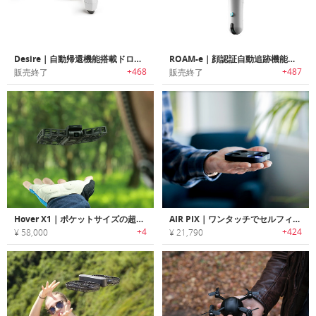
Desire｜自動帰還機能搭載ドローン「デザイア」
ROAM-e｜顔認証自動追跡機能搭載ドローン「ローミィー」
+468
+487
販売終了
販売終了
Hover X1｜ポケットサイズの超軽量自動追尾カメラドローン
AIR PIX｜ワンタッチでセルフィー撮影可能なポケットサイズドローン「エアピックス」
+4
+424
¥ 58,000
¥ 21,790