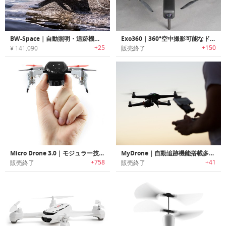
BW-Space｜自動照明・追跡機能搭載4K/UHDスマート水中ROVドローン「BWスペース」
Exo360｜360°空中撮影可能なドローン「イーエックスオー360」
+25
+150
¥ 141,090
販売終了
Micro Drone 3.0｜モジュラー技術搭載の小型ドローン「マイクロ・ドローン3.0」
MyDrone｜自動追跡機能搭載多機能ドローン「マイドローン」
+758
+41
販売終了
販売終了