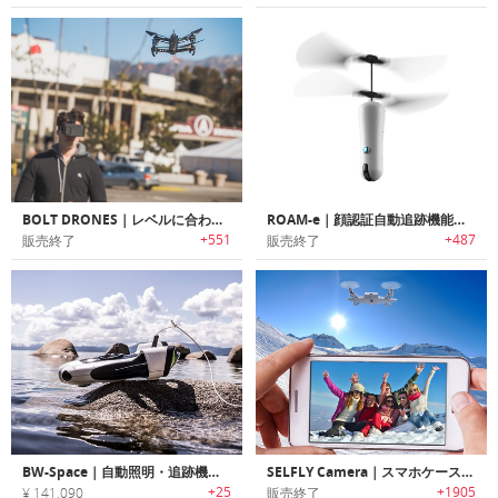
BOLT DRONES｜レベルに合わせてFPVのエキサイティングな世界を体験可能な多目的ドローン「ボルト」
ROAM-e｜顔認証自動追跡機能搭載ドローン「ローミィー」
+551
+487
販売終了
販売終了
BW-Space｜自動照明・追跡機能搭載4K/UHDスマート水中ROVドローン「BWスペース」
SELFLY Camera｜スマホケースにフィットする空中撮影カメラ「セルフライカメラ」
+25
+1905
¥ 141,090
販売終了