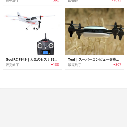
+392
+1693
販売終了
販売終了
GoolRC F949｜人気のセスナ182をリアルに再現したRCドローン「
Teal｜スーパーコンピュータ搭載ドローン「ティール」
+138
+307
販売終了
販売終了