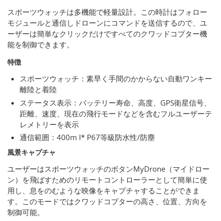
スポーツウォッチは多機能で軽量設計。この時計はフォロー
モジュールと通信しドローンにコマンドを送信するので、ユ
ーザーは簡単なクリックだけですべてのクワッドコプター機
能を制御できます。
特徴
スポーツウォッチ：素早く手間のかからない自動ワンキー
離陸と着陸
ステータス表示：バッテリー寿命、高度、GPS衛星信号、
距離、速度、現在の飛行モードなどを含むフルユーザーテ
レメトリーを表示
通信範囲：400m I* P67等級防水性/防塵
風景キャプチャ
ユーザーはスポーツウォッチのボタンMyDrone（マイドロー
ン）を飛ばすためのリモートコントローラーとして簡単に使
用し、息をのむような映像をキャプチャすることができま
す。このモードではクワッドコプターの高さ、位置、方向を
制御可能。