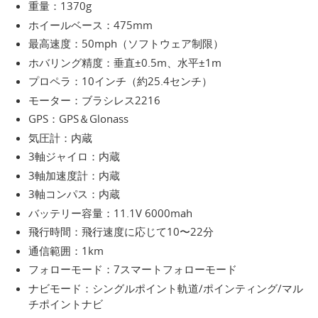
重量：1370g
ホイールベース：475mm
最高速度：50mph（ソフトウェア制限）
ホバリング精度：垂直±0.5m、水平±1m
プロペラ：10インチ（約25.4センチ）
モーター：ブラシレス2216
GPS：GPS＆Glonass
気圧計：内蔵
3軸ジャイロ：内蔵
3軸加速度計：内蔵
3軸コンパス：内蔵
バッテリー容量：11.1V 6000mah
飛行時間：飛行速度に応じて10〜22分
通信範囲：1km
フォローモード：7スマートフォローモード
ナビモード：シングルポイント軌道/ポインティング/マル
チポイントナビ