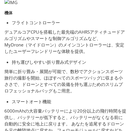
機体
フライトコントローラー
デュアルコアCPUを搭載した最先端のAHRSアティチュードア
ルゴリズムやスマートな制御アルゴリズムなど、
MyDrone（マイドローン）のメインコントローラーは、安定
したユーザーフレンドリーな体験を提供。
持ち運びしやすい折り畳み式デザイン
簡単に折り畳み・展開が可能で、数秒でアクションスポーツ
旅行の撮影を開始。ほぼすべてのスポーツバッグに収まる小
ささで、ドローンとすべての装備を持ち運ぶためのスリムプ
ロフェッショナルバッグもご用意。
スマートオート機能
6000mAhの大容量バッテリーにより20分以上の飛行時間を提
供し、バッテリーが低下すると、バッテリーがなくなる前に
自動的に安全に地上に戻ります。 あなたを追尾するドローン
を元の離陸地点に戻すか、フォローモジュールに戻すかどち