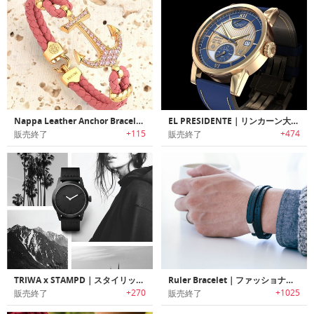
Nappa Leather Anchor Bracelet ｜Atolyestoneブランドの高級ブレスレット「ナッパ・レザーアンカーブレスレット」
EL PRESIDENTE｜リンカーン大統領の懐中時計にインスパイアされたデザイン時計「エルプレジデンテ」
+115
+474
販売終了
販売終了
TRIWA x STAMPD｜スタイリッシュミニマルモノクロウォッチ/ブレスレット
Ruler Bracelet｜ファッショナブルブレスレット型メジャー「ルーラーブレスレット」
+270
+1025
販売終了
販売終了